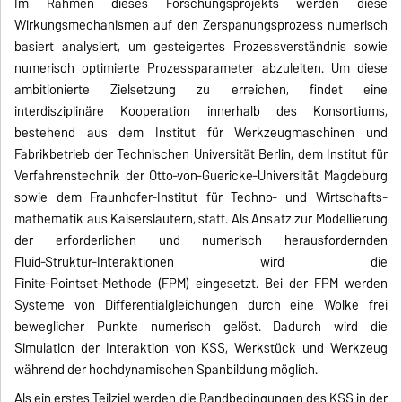
Im Rahmen dieses Forschungsprojekts werden diese
Wirkungsmechanismen auf den Zerspanungsprozess numerisch
basiert analysiert, um gesteigertes Prozessverständnis sowie
numerisch optimierte Prozessparameter abzuleiten. Um diese
ambitionierte Zielsetzung zu erreichen, findet eine
interdisziplinäre Kooperation innerhalb des Konsortiums,
bestehend aus dem Institut für Werkzeugmaschinen und
Fabrikbetrieb der Technischen Universität Berlin, dem Institut für
Verfahrenstechnik der Otto‑von‑Guericke‑Universität Magdeburg
sowie dem Fraunhofer-Institut für Techno‑ und Wirtschafts­
mathematik aus Kaiserslautern, statt. Als Ansatz zur Modellierung
der erforderlichen und numerisch herausfordernden
Fluid‑Struktur-Interaktionen wird die
Finite‑Pointset‑Methode (FPM) eingesetzt. Bei der FPM werden
Systeme von Differentialgleichungen durch eine Wolke frei
beweglicher Punkte numerisch gelöst. Dadurch wird die
Simulation der Interaktion von KSS, Werkstück und Werkzeug
während der hochdynamischen Spanbildung möglich.
Als ein erstes Teilziel werden die Randbedingungen des KSS in der